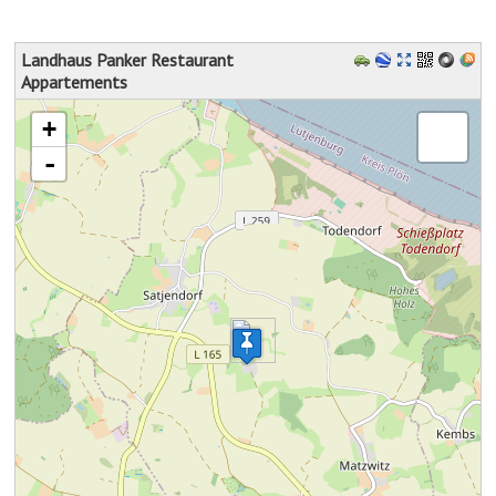
Landhaus Panker Restaurant
Appartements
Karte wird geladen - bitte warten...
+
-