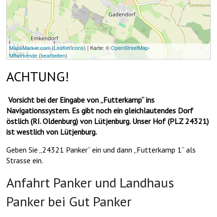
1 km
MapsMarker.com
(
Leaflet
/
icons
) | Karte: ©
OpenStreetMap-
3000 ft
Mitwirkende
(
bearbeiten
)
ACHTUNG!
Vorsicht bei der Eingabe von „Futterkamp“ ins
Navigationssystem. Es gibt noch ein gleichlautendes Dorf
östlich (RI. Oldenburg) von Lütjenburg. Unser Hof (PLZ 24321)
ist westlich von Lütjenburg.
Geben Sie „24321 Panker“ ein und dann „Futterkamp 1“ als
Strasse ein.
Anfahrt Panker und Landhaus
Panker bei Gut Panker