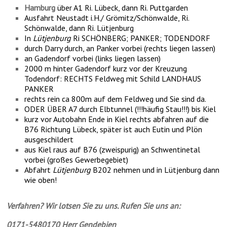
Hamburg
über A1 Ri. Lübeck, dann Ri. Puttgarden
Ausfahrt Neustadt i.H./ Grömitz/Schönwalde, Ri.
Schönwalde, dann Ri. Lütjenburg
In
Lütjenburg
Ri SCHÖNBERG; PANKER; TODENDORF
durch Darry durch, an Panker vorbei (rechts liegen lassen)
an Gadendorf vorbei (links liegen lassen)
2000 m hinter Gadendorf kurz vor der Kreuzung
Todendorf: RECHTS Feldweg mit Schild LANDHAUS
PANKER
rechts rein ca 800m auf dem Feldweg und Sie sind da.
ODER ÜBER A7 durch Elbtunnel (!!!häufig Stau!!!) bis Kiel
kurz vor Autobahn Ende in Kiel rechts abfahren auf die
B76 Richtung Lübeck, später ist auch Eutin und Plön
ausgeschildert
aus Kiel raus auf B76 (zweispurig) an Schwentinetal
vorbei (großes Gewerbegebiet)
Abfahrt
Lütjenburg
B202 nehmen und in Lütjenburg dann
wie oben!
Verfahren? Wir lotsen Sie zu uns. Rufen Sie uns an:
0171-5480170 Herr Gendebien