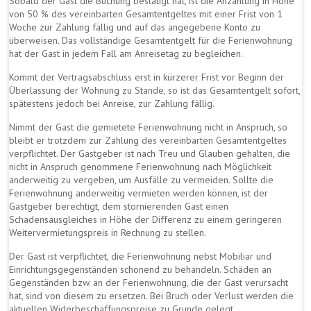
Sobald der Gast die Buchung bestätigt hat, ist die Anzahlung in Höhe
von 50 % des vereinbarten Gesamtentgeltes mit einer Frist von 1
Woche zur Zahlung fällig und auf das angegebene Konto zu
überweisen. Das vollständige Gesamtentgelt für die Ferienwohnung
hat der Gast in jedem Fall am Anreisetag zu begleichen.
Kommt der Vertragsabschluss erst in kürzerer Frist vor Beginn der
Überlassung der Wohnung zu Stande, so ist das Gesamtentgelt sofort,
spätestens jedoch bei Anreise, zur Zahlung fällig.
Nimmt der Gast die gemietete Ferienwohnung nicht in Anspruch, so
bleibt er trotzdem zur Zahlung des vereinbarten Gesamtentgeltes
verpflichtet. Der Gastgeber ist nach Treu und Glauben gehalten, die
nicht in Anspruch genommene Ferienwohnung nach Möglichkeit
anderweitig zu vergeben, um Ausfälle zu vermeiden. Sollte die
Ferienwohnung anderweitig vermieten werden können, ist der
Gastgeber berechtigt, dem stornierenden Gast einen
Schadensausgleiches in Höhe der Differenz zu einem geringeren
Weitervermietungspreis in Rechnung zu stellen.
Der Gast ist verpflichtet, die Ferienwohnung nebst Mobiliar und
Einrichtungsgegenständen schonend zu behandeln. Schäden an
Gegenständen bzw. an der Ferienwohnung, die der Gast verursacht
hat, sind von diesem zu ersetzen. Bei Bruch oder Verlust werden die
aktuellen Widerbeschaffungspreise zu Grunde gelegt.