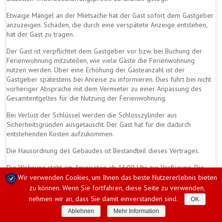
Etwaige Mängel an der Mietsache hat der Gast sofort dem Gastgeber
anzuzeigen. Schäden, die durch eine verspätete Anzeige entstehen,
hat der Gast zu tragen.
Der Gast ist verpflichtet dem Gastgeber vor bzw. bei Buchung der
Ferienwohnung mitzuteilen, wie viele Gäste die Ferienwohnung
nutzen werden. Über eine Erhöhung der Gästeanzahl ist der
Gastgeber spätestens bei Anreise zu informieren. Dies führt bei nicht
vorheriger Absprache mit dem Vermieter zu einer Anpassung des
Gesamtentgeltes für die Nutzung der Ferienwohnung.
Bei Verlust der Schlüssel werden die Schlosszylinder aus
Sicherheitsgründen ausgetauscht. Der Gast hat für die dadurch
entstehenden Kosten aufzukommen.
Die Hausordnung des Gebäudes ist Bestandteil dieses Vertrages.
Die Wohnung steht am Anreisetag ab 16:00 Uhr zur Verfügung. Die
Schlüsselübergabe erfolgt nach Vereinbarung. Bei Anreise setzen Sie
Wir verwenden Cookies, um Ihnen das beste Nutzererlebnis bieten
sich bitte rechtzeitig telefonisch mit uns in Verbindung. Am Abreisetag
zu können. Wenn Sie fortfahren, diese Seite zu verwenden,
ist die Wohnung in ordnungsgemäßem Zustand an den Vermieter
nehmen wir an, dass Sie damit einverstanden sind.
OK
oder dessen Bevollmächtigten übergeben. Die Abreise erfolgt bis
Ablehnen
Mehr Information
spätestens 11.00 Uhr.